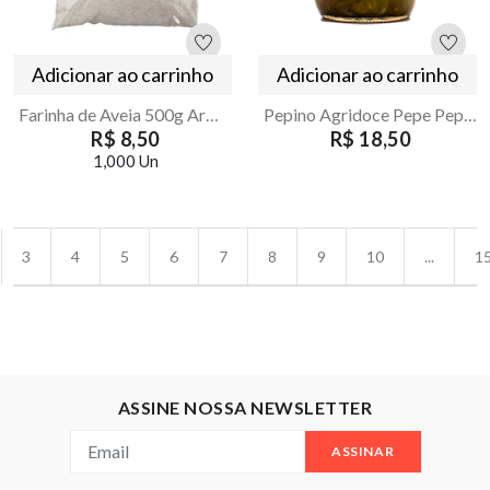
Adicionar ao carrinho
Adicionar ao carrinho
Farinha de Aveia 500g Armazém Seu Luiz
Pepino Agridoce Pepe Pepino 220g
R$ 8,50
R$ 18,50
1,000 Un
3
4
5
6
7
8
9
10
...
1
ASSINE NOSSA NEWSLETTER
ASSINAR