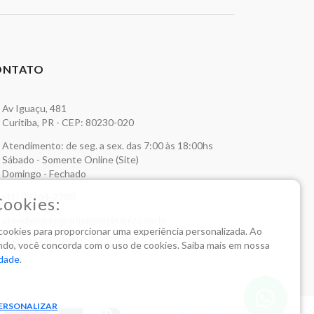
ONTATO
Av Iguaçu, 481
Curitiba, PR - CEP: 80230-020
Atendimento: de seg. a sex. das 7:00 às 18:00hs
Sábado - Somente Online (Site)
Domingo - Fechado
(41) 99164-2380
Cookies:
atendimento@armazemseuluiz.com.br
a cookies para proporcionar uma experiência personalizada. Ao
(41) 99164-2380
do, você concorda com o uso de cookies. Saiba mais em nossa
idade
.
ERSONALIZAR