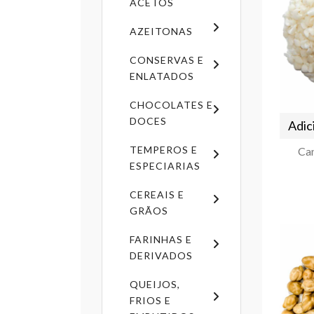
ACETOS
AZEITONAS
CONSERVAS E
ENLATADOS
CHOCOLATES E
DOCES
Adic
TEMPEROS E
Can
ESPECIARIAS
CEREAIS E
GRÃOS
FARINHAS E
DERIVADOS
QUEIJOS,
FRIOS E