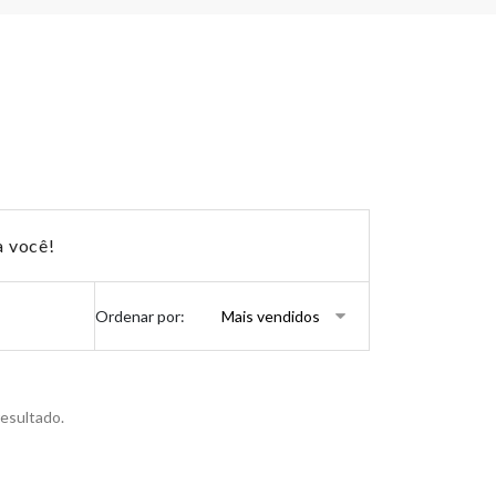
a você!
Ordenar por:
esultado.