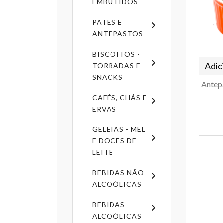
EMBUTIDOS
PATES E
ANTEPASTOS
BISCOITOS -
Adic
TORRADAS E
SNACKS
CAFÉS, CHÁS E
ERVAS
GELEIAS - MEL
E DOCES DE
LEITE
BEBIDAS NÃO
ALCOÓLICAS
BEBIDAS
ALCOÓLICAS