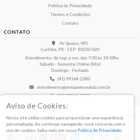
Política de Privacidade
Termos e Condições
Contato
CONTATO
Av Iguaçu, 481
Curitiba, PR - CEP: 80230-020
Atendimento: de seg. a sex. das 7:00 às 18:00hs
Sábado - Somente Online (Site)
Domingo - Fechado
(41) 99164-2380
atendimento@armazemseuluiz.com.br
(41) 99164-2380
Aviso de Cookies:
Copyright © 2026 Armazem Seu Luiz - CNPJ: 21.170.274/0001-
Nosso site utiliza cookies para proporcionar uma experiência
07 |
Metastore
.
personalizada. Ao continuar navegando, você concorda com o
uso de cookies. Saiba mais em nossa
Política de Privacidade
.