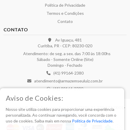
Política de Privacidade
Termos e Condições
Contato
CONTATO
Av Iguaçu, 481
Curitiba, PR - CEP: 80230-020
Atendimento: de seg. a sex. das 7:00 às 18:00hs
Sábado - Somente Online (Site)
Domingo - Fechado
(41) 99164-2380
atendimento@armazemseuluiz.com.br
(41) 99164-2380
Aviso de Cookies:
Copyright © 2026 Armazem Seu Luiz - CNPJ: 21.170.274/0001-
Nosso site utiliza cookies para proporcionar uma experiência
07 |
Metastore
.
personalizada. Ao continuar navegando, você concorda com o
uso de cookies. Saiba mais em nossa
Política de Privacidade
.