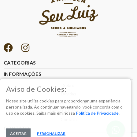
CATEGORIAS
INFORMAÇÕES
Sobre
Aviso de Cookies:
Dúvidas
Nosso site utiliza cookies para proporcionar uma experiência
Política de Privacidade
personalizada. Ao continuar navegando, você concorda com o
Termos e Condições
uso de cookies. Saiba mais em nossa
Política de Privacidade
.
Contato
CONTATO
ACEITAR
PERSONALIZAR