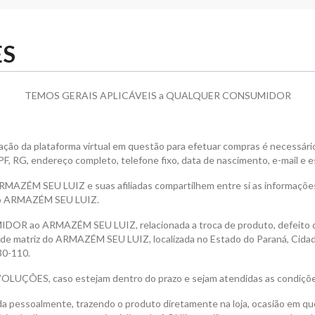
ES
TEMOS GERAIS APLICÁVEIS a QUALQUER CONSUMIDOR
ção da plataforma virtual em questão para efetuar compras é necessári
F, RG, endereço completo, telefone fixo, data de nascimento, e-mail e 
AZÉM SEU LUIZ e suas afiliadas compartilhem entre si as informaçõ
 do ARMAZÉM SEU LUIZ.
MIDOR ao ARMAZÉM SEU LUIZ, relacionada a troca de produto, defeito 
ade matriz do ARMAZÉM SEU LUIZ, localizada no Estado do Paraná, Cidade
30-110.
OLUÇÕES, caso estejam dentro do prazo e sejam atendidas as condiçõe
a pessoalmente, trazendo o produto diretamente na loja, ocasião em que 