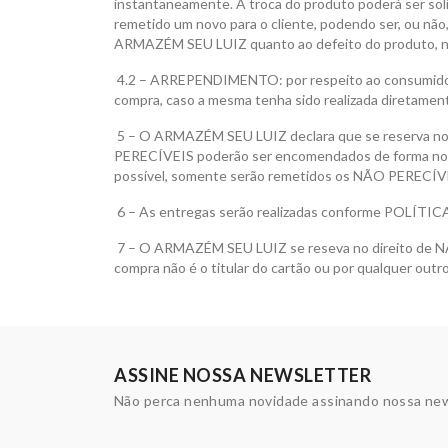
instantaneamente. A troca do produto poderá ser sol
remetido um novo para o cliente, podendo ser, ou n
ARMAZÉM SEU LUIZ quanto ao defeito do produto, nã
4.2 – ARREPENDIMENTO: por respeito ao consumidor
compra, caso a mesma tenha sido realizada diretamente
5 – O ARMAZÉM SEU LUIZ declara que se reserva 
PERECÍVEIS poderão ser encomendados de forma norm
possível, somente serão remetidos os NÃO PERECÍVE
6 – As entregas serão realizadas conforme POLÍTI
7 – O ARMAZÉM SEU LUIZ se reseva no direito de N
compra não é o titular do cartão ou por qualquer out
ASSINE NOSSA NEWSLETTER
Não perca nenhuma novidade assinando nossa new