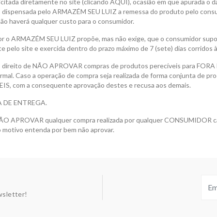
icitada diretamente no site (clicando AQUI), ocasião em que apurada o 
ão, dispensada pelo ARMAZÉM SEU LUIZ a remessa do produto pelo consu
o haverá qualquer custo para o consumidor.
 o ARMAZÉM SEU LUIZ propõe, mas não exige, que o consumidor suport
 pelo site e exercida dentro do prazo máximo de 7 (sete) dias corridos 
no direito de NÃO APROVAR compras de produtos perecíveis para F
al. Caso a operação de compra seja realizada de forma conjunta de
IS, com a consequente aprovação destes e recusa aos demais.
CA DE ENTREGA.
ÃO APROVAR qualquer compra realizada por qualquer CONSUMIDOR caso
ro motivo entenda por bem não aprovar.
sletter!