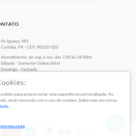
ONTATO
Av Iguaçu, 481
Curitiba, PR - CEP: 80230-020
Atendimento: de seg. a sex. das 7:00 às 18:00hs
Sábado - Somente Online (Site)
Domingo - Fechado
(41) 99164-2380
Cookies:
atendimento@armazemseuluiz.com.br
a cookies para proporcionar uma experiência personalizada. Ao
(41) 99164-2380
do, você concorda com o uso de cookies. Saiba mais em nossa
idade
.
ERSONALIZAR