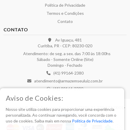
Política de Privacidade
Termos e Condições
Contato
CONTATO
Av Iguaçu, 481
Curitiba, PR - CEP: 80230-020
Atendimento: de seg. a sex. das 7:00 às 18:00hs
Sábado - Somente Online (Site)
Domingo - Fechado
(41) 99164-2380
atendimento@armazemseuluiz.com.br
(41) 99164-2380
Aviso de Cookies:
Copyright © 2026 Armazem Seu Luiz - CNPJ: 21.170.274/0001-
Nosso site utiliza cookies para proporcionar uma experiência
07 |
Metastore
.
personalizada. Ao continuar navegando, você concorda com o
uso de cookies. Saiba mais em nossa
Política de Privacidade
.