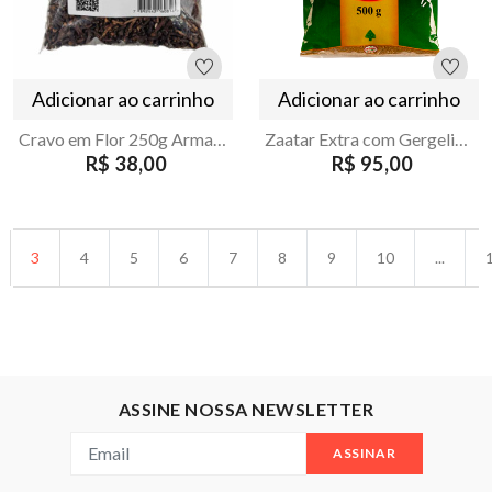
Adicionar ao carrinho
Adicionar ao carrinho
Cravo em Flor 250g Armazém Seu Luiz – Natural e Aromático
Zaatar Extra com Gergelim Zeenny 500gs
R$ 38,00
R$ 95,00
3
4
5
6
7
8
9
10
...
ASSINE NOSSA NEWSLETTER
ASSINAR