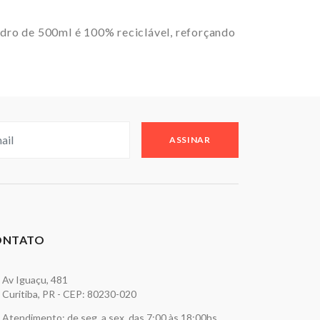
dro de 500ml é 100% reciclável, reforçando
ASSINAR
ONTATO
Av Iguaçu, 481
Curitiba, PR - CEP: 80230-020
Atendimento: de seg. a sex. das 7:00 às 18:00hs