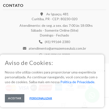
CONTATO
Av Iguaçu, 481
Curitiba, PR - CEP: 80230-020
Atendimento: de seg. a sex. das 7:00 às 18:00hs
Sábado - Somente Online (Site)
Domingo - Fechado
(41) 99164-2380
atendimento@armazemseuluiz.com.br
(41) 99164-2380
Aviso de Cookies:
Copyright © 2026 Armazem Seu Luiz - CNPJ: 21.170.274/0001-
Nosso site utiliza cookies para proporcionar uma experiência
07 |
Metastore
.
personalizada. Ao continuar navegando, você concorda com o
uso de cookies. Saiba mais em nossa
Política de Privacidade
.
ACEITAR
PERSONALIZAR