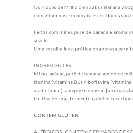
Os Flocos de Milho com Sabor Banana 250g 
com vitaminas e minerais, esses flocos são i
Feitos com milho, purê de banana e aroma n
snack.
Uma escolha leve, prática e saborosa para t
INGREDIENTES:
Milho, açúcar, purê de banana, amido de milh
tiamina (vitamina B1), riboflavina (vitamina
ácido fólico], complexo mineral [pirofosfato 
lecitina de soja, fermento químico bicarbon
CONTÉM GLÚTEN.
ALÉRGICOS:
CONTÉM DERIVADOS DE SOJ