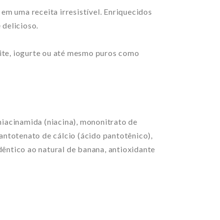
 uma receita irresistível. Enriquecidos
 delicioso.
eite, iogurte ou até mesmo puros como
niacinamida (niacina), mononitrato de
pantotenato de cálcio (ácido pantotênico),
idêntico ao natural de banana, antioxidante