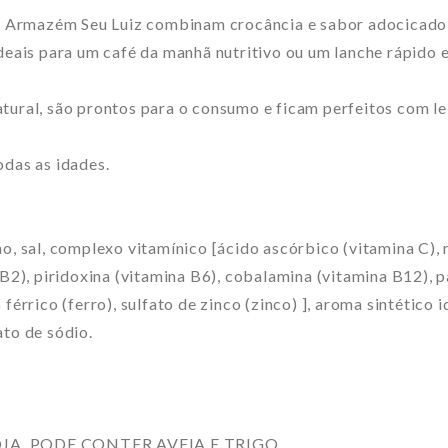
Armazém Seu Luiz combinam crocância e sabor adocicado em
deais para um café da manhã nutritivo ou um lanche rápido e
atural, são prontos para o consumo e ficam perfeitos com l
odas as idades.
o, sal, complexo vitamínico [ácido ascórbico (vitamina C), 
 B2), piridoxina (vitamina B6), cobalamina (vitamina B12), 
férrico (ferro), sulfato de zinco (zinco) ], aroma sintético 
ato de sódio.
A. PODE CONTER AVEIA E TRIGO.