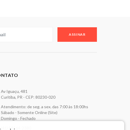
ASSINAR
ONTATO
Av Iguaçu, 481
Curitiba, PR - CEP: 80230-020
Atendimento: de seg. a sex. das 7:00 às 18:00hs
Sábado - Somente Online (Site)
Domingo - Fechado
(41) 99164-2380