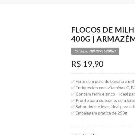
FLOCOS DE MIL
400G | ARMAZÉM
Código: 7897393698067
R$ 19,90
✅ Feito com purê de banana e mil
✅ Enriquecido com vitaminas C, B1,
✅ Contém ferro e zinco – ideal pa
✅ Pronto para consumo: com leite
✅ Sabor doce e leve, ideal para cr
✅ Embalagem prática de 250g