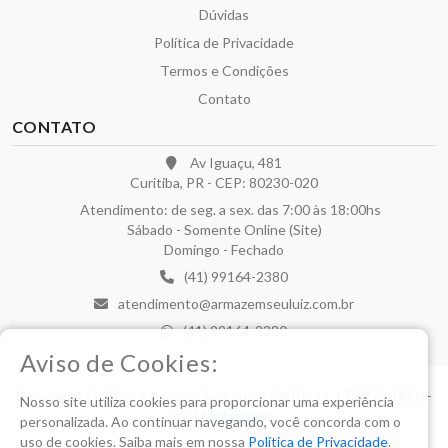
Dúvidas
Política de Privacidade
Termos e Condições
Contato
CONTATO
Av Iguaçu, 481
Curitiba, PR - CEP: 80230-020
Atendimento: de seg. a sex. das 7:00 às 18:00hs
Sábado - Somente Online (Site)
Domingo - Fechado
(41) 99164-2380
atendimento@armazemseuluiz.com.br
(41) 99164-2380
Aviso de Cookies:
Copyright © 2026 Armazem Seu Luiz - CNPJ: 21.170.274/0001-
Nosso site utiliza cookies para proporcionar uma experiência
07 |
Metastore
.
personalizada. Ao continuar navegando, você concorda com o
uso de cookies. Saiba mais em nossa
Política de Privacidade
.